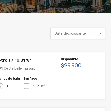
Date décroissante
Disponible
troit / 10,81 %*
$99,900
N Cette belle maison…
alles de bain
Surface
m²
109
1