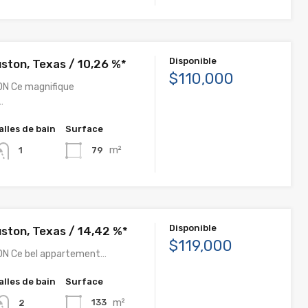
Disponible
ston, Texas / 10,26 %*
$110,000
ON Ce magnifique
…
alles de bain
Surface
m²
79
1
Disponible
ston, Texas / 14,42 %*
$119,000
ON Ce bel appartement…
alles de bain
Surface
m²
133
2