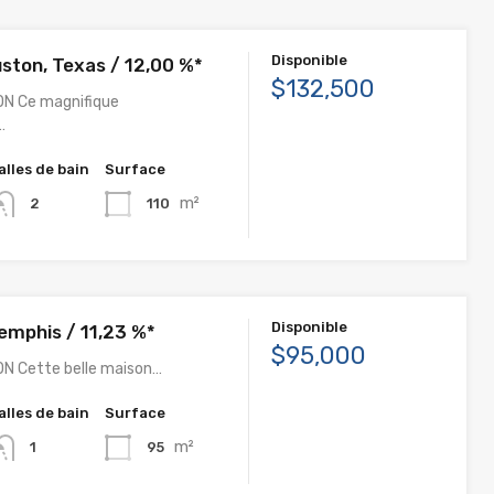
Disponible
ston, Texas / 12,00 %*
$132,500
ON Ce magnifique
…
alles de bain
Surface
m²
110
2
Disponible
emphis / 11,23 %*
$95,000
N Cette belle maison…
alles de bain
Surface
m²
95
1