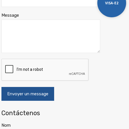
VISA-E2
Message
Contáctenos
Nom