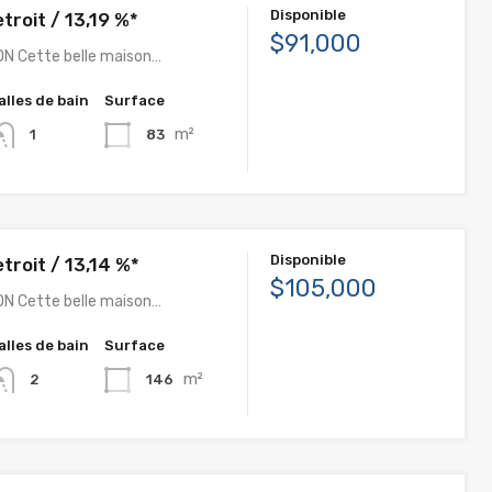
Disponible
troit / 13,19 %*
$91,000
N Cette belle maison…
alles de bain
Surface
m²
83
1
Disponible
troit / 13,14 %*
$105,000
N Cette belle maison…
alles de bain
Surface
m²
146
2