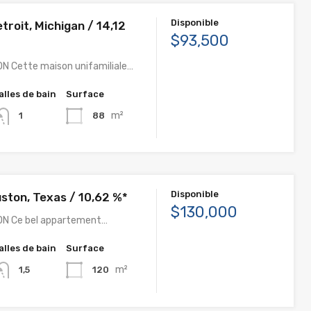
Disponible
troit, Michigan / 14,12
$93,500
N Cette maison unifamiliale…
alles de bain
Surface
m²
88
1
Disponible
ston, Texas / 10,62 %*
$130,000
ON Ce bel appartement…
alles de bain
Surface
m²
120
1,5