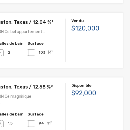
Vendu
ston, Texas / 12,04 %*
$120,000
ON Ce bel appartement…
alles de bain
Surface
M²
103
2
Disponible
ston, Texas / 12,58 %*
$92,000
ON Ce magnifique
…
alles de bain
Surface
m²
94
1,5