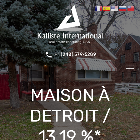
+1 (248) 579-5289
MAISON À
DETROIT /
13,19 %*