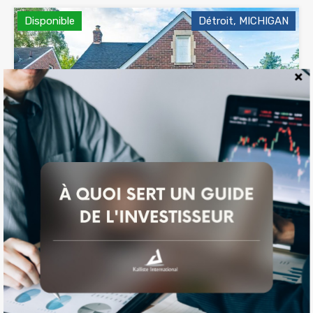
Disponible
Détroit, MICHIGAN
Guide
Investisseur
Maison à Detroit, Michigan / 14,12 %*
Chambres
Salles de bain
Surface
3
88
m²
1