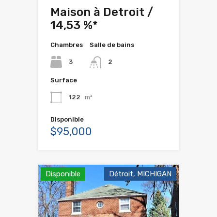
Maison à Detroit /
14,53 %*
Chambres
Salle de bains
3
2
Surface
122
m²
Disponible
$95,000
Disponible
Détroit, MICHIGAN