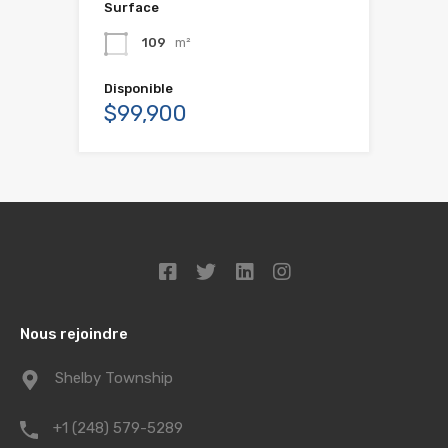
Surface
109
m²
Disponible
$99,900
Nous rejoindre
Shelby Township
+1 (248) 579-5289