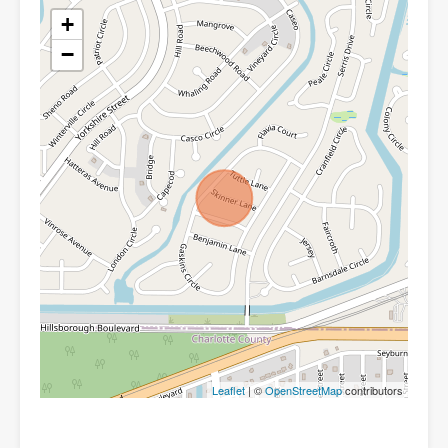
+
−
Leaflet
| ©
OpenStreetMap
contributors