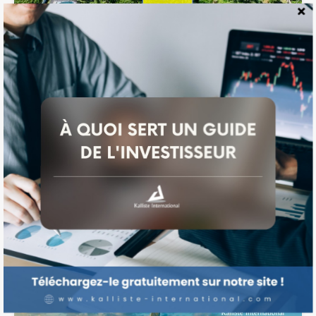
Terrain en FLORIDE
Surface
Guide
930
m²
Investisseur
Disponible
$39,500
Disponible
FLORIDE