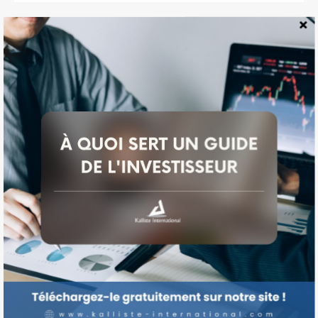
Rechercher :
Articles récents
Guide
Explorez les Opportunités d’Investissement Immobilier
Investisseur
Locatif Aux États-Unis : Focus sur Houston, Cleveland et
l’Ouest de la Floride
L’Immobilier au Texas : Plongée dans les Marchés
Dynamiques