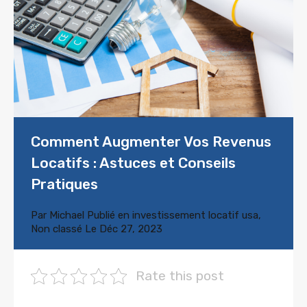
Comment Augmenter Vos Revenus
Locatifs : Astuces et Conseils
Pratiques
Par
Michael
Publié en
investissement locatif usa
,
Non classé
Le
Déc 27, 2023
Rate this post