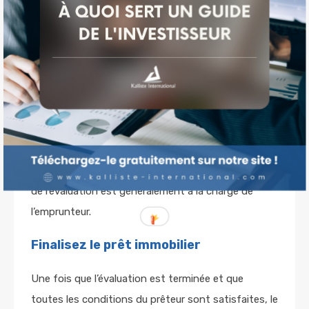
important de prendre en compte ces coûts lors de
la planification de votre budget.
Guide
Obtenez une évaluation de la propriété
Investisseur
Avant que le prêteur ne vous accorde le prêt, une
évaluation de la propriété doit être effectuée. Cela
garantit que la propriété est d’une valeur suffisante
pour garantir le prêt. L’évaluation est généralement
effectuée par un évaluateur indépendant et le coût
de l’évaluation est généralement à la charge de
l’emprunteur.
Finalisez le prêt immobilier
Une fois que l’évaluation est terminée et que
toutes les conditions du prêteur sont satisfaites, le