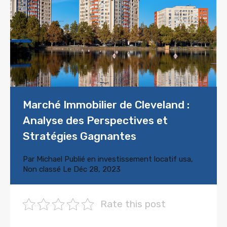
Marché Immobilier de Cleveland :
Analyse des Perspectives et
Stratégies Gagnantes
Par
Michael
Publié en
investissement locatif usa
,
Non classé
Le
Déc 28, 2023
Rate this post