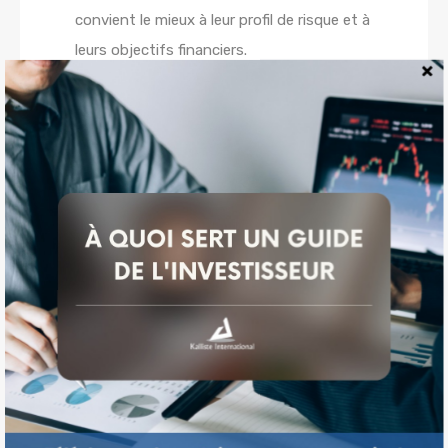
convient le mieux à leur profil de risque et à
leurs objectifs financiers.
Il est important de noter que tout investissement
comporte des risques et il est important de bien
comprendre les risques associés à l’investissement
immobilier aux États-Unis avant de prendre une
décision. Il est recommandé de consulter un
conseiller en investissement qualifié pour évaluer si
cela convient à votre situation financière et vos
Guide
Investisseur
objectifs.
En résumé,
investir dans l’immobilier aux États-Unis
présente de nombreux avantages pour les
investisseurs, notamment un marché immobilier