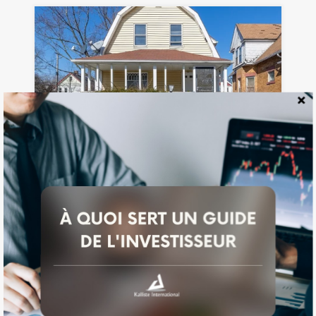
Maison à Cleveland, Ohio / 16,64 %*
LA DESCRIPTION Cette fantastique maison…
Chambres
Salles de bain
Surface
m²
2
166
1
Guide
Investisseur
Disponible
$64,900