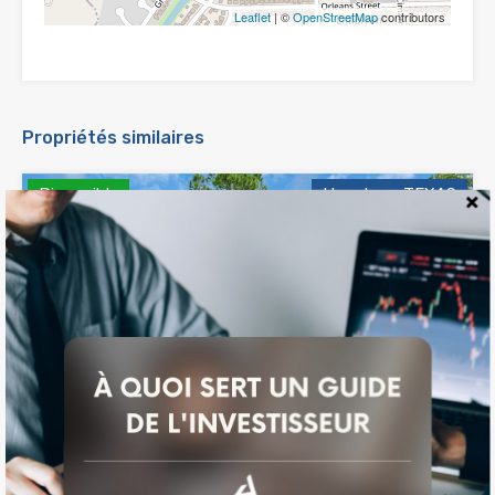
Leaflet
| ©
OpenStreetMap
contributors
Propriétés similaires
Disponible
Houston , TEXAS
Guide
Investisseur