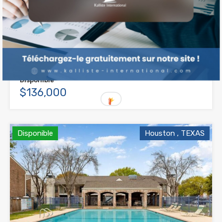
Appart. à Houston, Texas / 12,15 %*
Chambres
Salles de bain
Surface
2
115
m²
2
Disponible
$136,000
Disponible
Houston , TEXAS