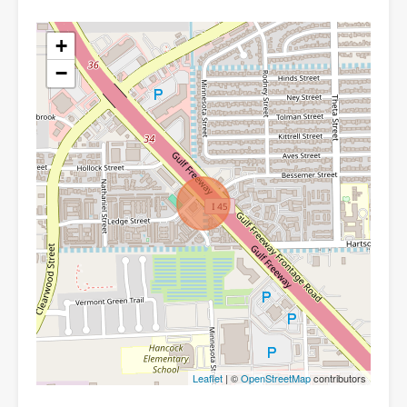
+
−
Leaflet
| ©
OpenStreetMap
contributors