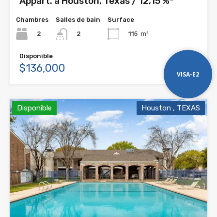
Appart. à Houston, Texas / 12,15 %*
Chambres
Salles de bain
Surface
2
115
m²
2
Disponible
$136,000
VISA-E2
Disponible
Houston , TEXAS