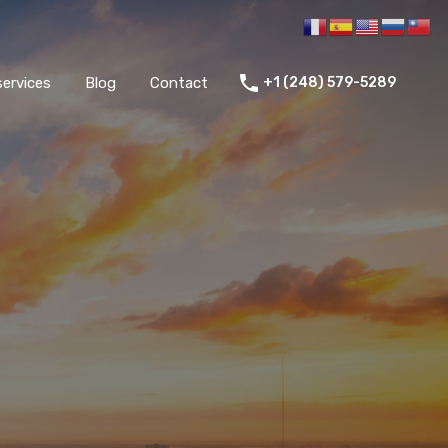
Voyage investisseurs
Nos services
Blog
Contact
services
Blog
Contact
+1 (248) 579-5289
M